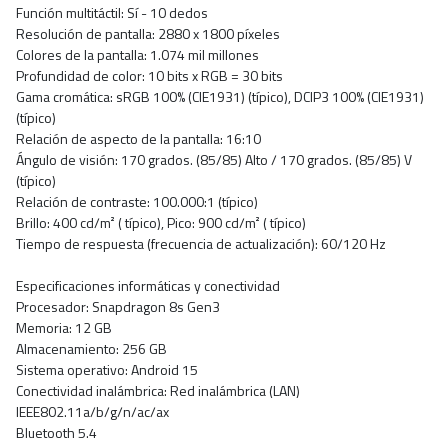
Función multitáctil: Sí - 10 dedos
Resolución de pantalla: 2880 x 1800 píxeles
Colores de la pantalla: 1.074 mil millones
Profundidad de color: 10 bits x RGB = 30 bits
Gama cromática: sRGB 100% (CIE1931) (típico), DCIP3 100% (CIE1931)
(típico)
Relación de aspecto de la pantalla: 16:10
Ángulo de visión: 170 grados. (85/85) Alto / 170 grados. (85/85) V
(típico)
Relación de contraste: 100.000:1 (típico)
Brillo: 400 cd/m² ( típico), Pico: 900 cd/m² ( típico)
Tiempo de respuesta (frecuencia de actualización): 60/120 Hz
Especificaciones informáticas y conectividad
Procesador: Snapdragon 8s Gen3
Memoria: 12 GB
Almacenamiento: 256 GB
Sistema operativo: Android 15
Conectividad inalámbrica: Red inalámbrica (LAN)
IEEE802.11a/b/g/n/ac/ax
Bluetooth 5.4