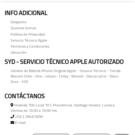
INFO ADICIONAL
Despacho
Quienes Somos
Politica de Privacidad
Servicio Técnico Apple
Terminos y Condiciones
Ubicación
SYD - SERVICIO TÉCNICO APPLE AUTORIZADO
Cambio de Batería iPhone Original Apple - Servicio Técnico - Tienda
Wacom Chile - One - Intuos - Cintiq - Movink - Discos LaCie - Disco
Duro - SSD
CONTÁCTANOS
Holanda 100 Local 101, Providencia, Santiago Horario: Lunes a
Viernes de 10:00 a 19:00 hrs.
+56 2 2946 5090
E-mail