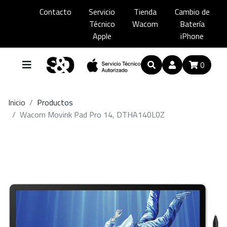
Contacto
Servicio
Tienda
Cambio de
Técnico
Wacom
Batería
Apple
iPhone
0
Inicio
Productos
Wacom Movink Pad Pro 14, DTHA140L0Z