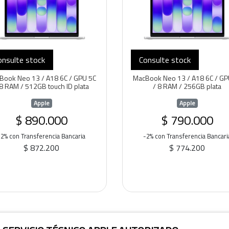
onsulte stock
Consulte stock
Book Neo 13 / A18 6C / GPU 5C
MacBook Neo 13 / A18 6C / GP
 8 RAM / 512GB touch ID plata
/ 8 RAM / 256GB plata
Apple
Apple
$ 890.000
$ 790.000
-2% con Transferencia Bancaria
-2% con Transferencia Bancari
$ 872.200
$ 774.200