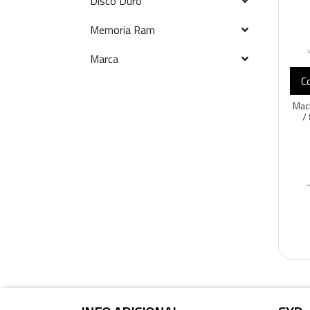
Disco Duro
Memoria Ram
Marca
C
Mac
/