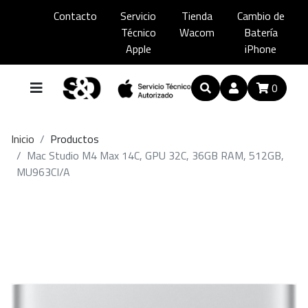
Contacto
Servicio
Tienda
Cambio de
Técnico
Wacom
Batería
Apple
iPhone
0
Inicio
Productos
Mac Studio M4 Max 14C, GPU 32C, 36GB RAM, 512GB,
MU963CI/A