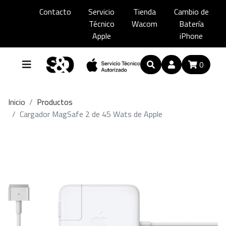
Contacto
Servicio
Tienda
Cambio de
Técnico
Wacom
Batería
Apple
iPhone
0
Inicio
Productos
Cargador MagSafe 2 de 45 Wats de Apple