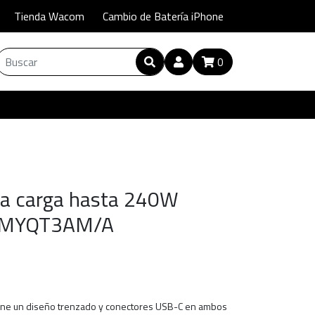
Tienda Wacom
Cambio de Batería iPhone
0
ra carga hasta 240W
, MYQT3AM/A
iene un diseño trenzado y conectores USB-C en ambos