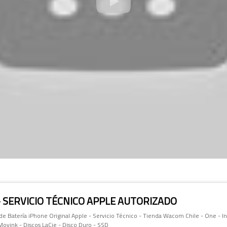
- SERVICIO TÉCNICO APPLE AUTORIZADO
e Batería iPhone Original Apple - Servicio Técnico - Tienda Wacom Chile - One - In
 Movink - Discos LaCie - Disco Duro - SSD