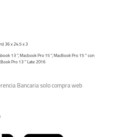
m) 36 x 24.5 x 3
book 13 '', Macbook Pro 15 '', MacBook Pro 15 '' con
cBook Pro 13 '' Late 2016
rencia Bancaria solo compra web
o