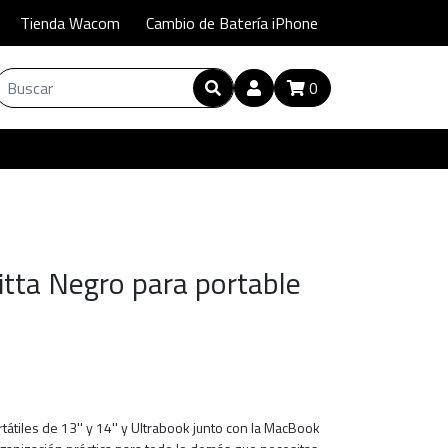
Tienda Wacom
Cambio de Batería iPhone
0
itta Negro para portable
átiles de 13'' y 14'' y Ultrabook junto con la MacBook