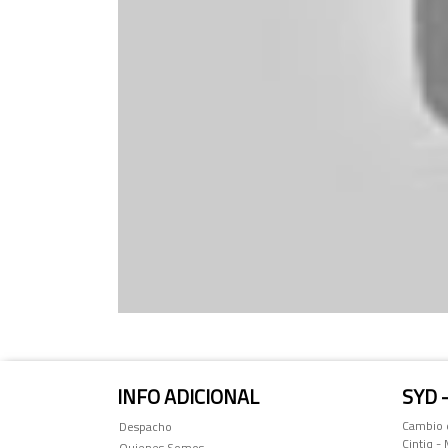
INFO ADICIONAL
SYD 
Cambio d
Despacho
Cintiq -
Quienes Somos