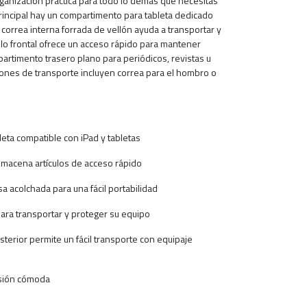
organización práctica para todo lo demás que necesitas
rincipal hay un compartimento para tableta dedicado
 correa interna forrada de vellón ayuda a transportar y
illo frontal ofrece un acceso rápido para mantener
artimento trasero plano para periódicos, revistas u
ciones de transporte incluyen correa para el hombro o
eta compatible con iPad y tabletas
almacena artículos de acceso rápido
 acolchada para una fácil portabilidad
para transportar y proteger su equipo
sterior permite un fácil transporte con equipaje
visión cómoda