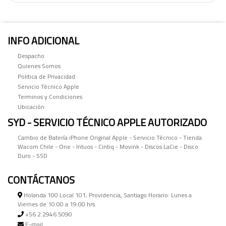
INFO ADICIONAL
Despacho
Quienes Somos
Politica de Privacidad
Servicio Técnico Apple
Terminos y Condiciones
Ubicación
SYD - SERVICIO TÉCNICO APPLE AUTORIZADO
Cambio de Batería iPhone Original Apple - Servicio Técnico - Tienda
Wacom Chile - One - Intuos - Cintiq - Movink - Discos LaCie - Disco
Duro - SSD
CONTÁCTANOS
Holanda 100 Local 101, Providencia, Santiago Horario: Lunes a
Viernes de 10:00 a 19:00 hrs.
+56 2 2946 5090
E-mail