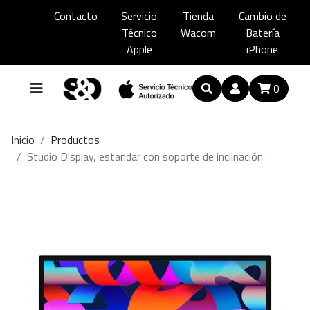
Contacto
Servicio
Tienda
Cambio de
Técnico
Wacom
Batería
Apple
iPhone
0
Inicio
Productos
Studio Display, estandar con soporte de inclinación