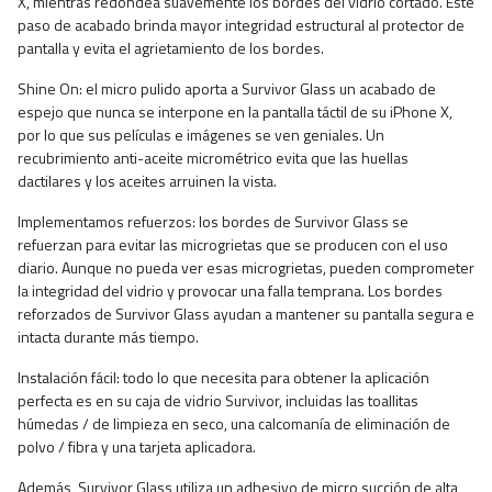
X, mientras redondea suavemente los bordes del vidrio cortado. Este
paso de acabado brinda mayor integridad estructural al protector de
pantalla y evita el agrietamiento de los bordes.
Shine On: el micro pulido aporta a Survivor Glass un acabado de
espejo que nunca se interpone en la pantalla táctil de su iPhone X,
por lo que sus películas e imágenes se ven geniales. Un
recubrimiento anti-aceite micrométrico evita que las huellas
dactilares y los aceites arruinen la vista.
Implementamos refuerzos: los bordes de Survivor Glass se
refuerzan para evitar las microgrietas que se producen con el uso
diario. Aunque no pueda ver esas microgrietas, pueden comprometer
la integridad del vidrio y provocar una falla temprana. Los bordes
reforzados de Survivor Glass ayudan a mantener su pantalla segura e
intacta durante más tiempo.
Instalación fácil: todo lo que necesita para obtener la aplicación
perfecta es en su caja de vidrio Survivor, incluidas las toallitas
húmedas / de limpieza en seco, una calcomanía de eliminación de
polvo / fibra y una tarjeta aplicadora.
Además, Survivor Glass utiliza un adhesivo de micro succión de alta