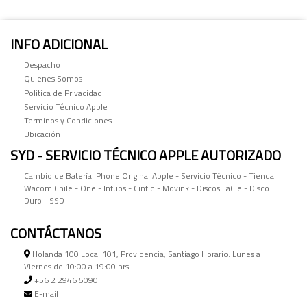
INFO ADICIONAL
Despacho
Quienes Somos
Politica de Privacidad
Servicio Técnico Apple
Terminos y Condiciones
Ubicación
SYD - SERVICIO TÉCNICO APPLE AUTORIZADO
Cambio de Batería iPhone Original Apple - Servicio Técnico - Tienda
Wacom Chile - One - Intuos - Cintiq - Movink - Discos LaCie - Disco
Duro - SSD
CONTÁCTANOS
Holanda 100 Local 101, Providencia, Santiago Horario: Lunes a
Viernes de 10:00 a 19:00 hrs.
+56 2 2946 5090
E-mail