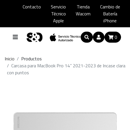
Contacto
Servicio
Tienda
Cambio de
Técnico
Wacom
Batería
Apple
iPhone
0
Inicio
Productos
Carcasa para MacBook Pro 14’’ 2021-2023 de Incase clara
con puntos